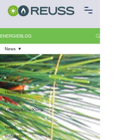
ENERGIEBLOG
News
Alle
Einträge
Wissen
Referenz
Heizung
Energie
Lüftung/Kälte/Klima
Sanitär
News
Installation