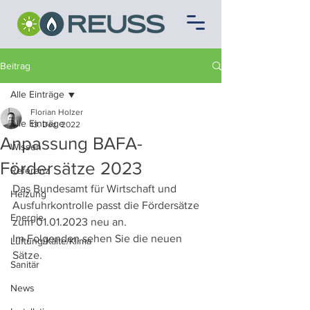
Beitrag
Alle Einträge
Florian Holzer
Alle Einträge
13. Dez. 2022
Anpassung BAFA-
Wissen
Fördersätze 2023
Referenz
Das Bundesamt für Wirtschaft und 
Heizung
Ausfuhrkontrolle passt die Fördersätze 
Energie
zum 01.01.2023 neu an.
Im Folgenden sehen Sie die neuen 
Lüftung/Kälte/Klima
Sätze.
Sanitär
News