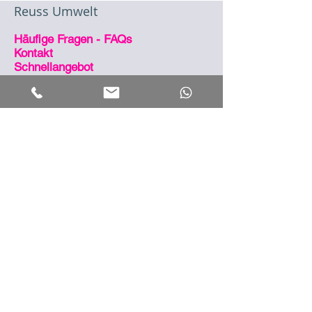
Reuss Umwelt
Häufige Fragen - FAQs
Kontakt
Schnellangebot
Jobs
heizungsbauer.io
Klima
klimatisierung.net
Strom
eigenstrom.net
So sind wir erreichbar
Zentrale
09546 4949 890
Notdienst
09546 4949 990
eMail
info@reuss.io
Post
Wolfsbach 20 | 96138
Burgebrach
Öffnungszeiten
Montag - Donnerstag, 07:00 bis 16:30