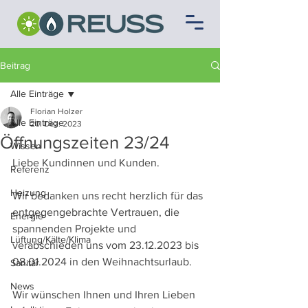
Beitrag
Alle Einträge
Florian Holzer
Alle Einträge
20. Dez. 2023
Öffnungszeiten 23/24
Wissen
Liebe Kundinnen und Kunden.
Referenz
Heizung
Wir bedanken uns recht herzlich für das 
entgegengebrachte Vertrauen, die 
Energie
spannenden Projekte und 
Lüftung/Kälte/Klima
verabschieden uns vom 23.12.2023 bis 
08.01.2024 in den Weihnachtsurlaub.
Sanitär
News
Wir wünschen Ihnen und Ihren Lieben 