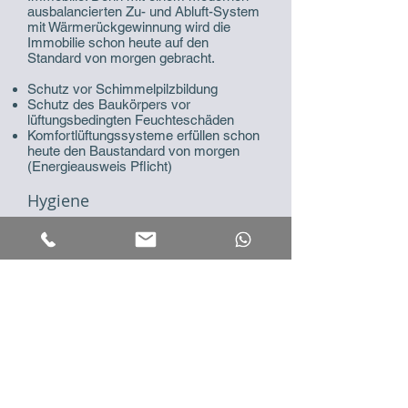
ausbalancierten Zu- und Abluft-System
mit Wärmerückgewinnung wird die
Immobilie schon heute auf den
Standard von morgen gebracht.
Schutz vor Schimmelpilzbildung
Schutz des Baukörpers vor
lüftungsbedingten Feuchteschäden
Komfortlüftungssysteme erfüllen schon
heute den Baustandard von morgen
(Energieausweis Pflicht)
Hygiene
Mit dem Lüftungssystem kann der
hygienisch notwendige Luftaustausch
auf Dauer sichergestellt werden. Dank
optionaler Feinfilter, die Feinstaub und
Blütenpollen abfangen, können auch
Allergiker aufatmen.
Filterung von Schadstoffen
Durch die geregelte Wohnungslüftung
wird eine entscheidende Verbesserung
der Luftqualität im Wohnraum erreicht.