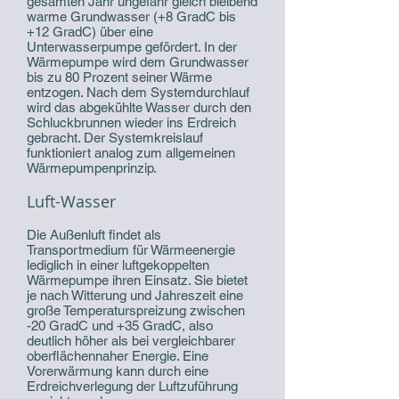
gesamten Jahr ungefähr gleich bleibend
warme Grundwasser (+8 GradC bis
+12 GradC) über eine
Unterwasserpumpe gefördert. In der
Wärmepumpe wird dem Grundwasser
bis zu 80 Prozent seiner Wärme
entzogen. Nach dem Systemdurchlauf
wird das abgekühlte Wasser durch den
Schluckbrunnen wieder ins Erdreich
gebracht. Der Systemkreislauf
funktioniert analog zum allgemeinen
Wärmepumpenprinzip.
Luft-Wasser
Die Außenluft findet als
Transportmedium für Wärmeenergie
lediglich in einer luftgekoppelten
Wärmepumpe ihren Einsatz. Sie bietet
je nach Witterung und Jahreszeit eine
große Temperaturspreizung zwischen
-20 GradC und +35 GradC, also
deutlich höher als bei vergleichbarer
oberflächennaher Energie. Eine
Vorerwärmung kann durch eine
Erdreichverlegung der Luftzuführung