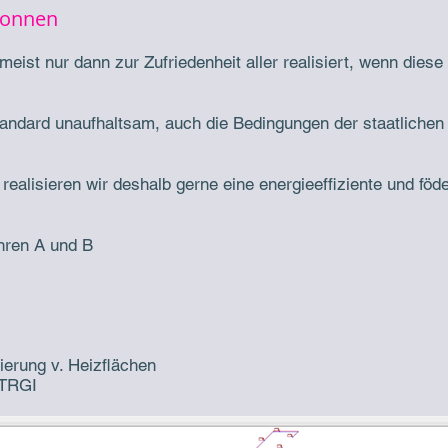
wonnen
st nur dann zur Zufriedenheit aller realisiert, wenn diese g
Standard unaufhaltsam, auch die Bedingungen der staatliche
ealisieren wir deshalb gerne eine energieeffiziente und föd
ahren A und B
erung v. Heizflächen
 TRGI