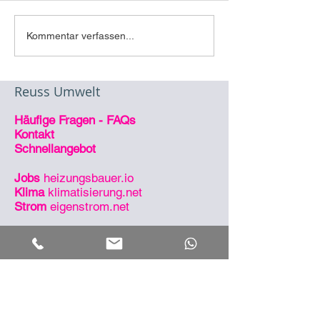
Interne
Kommentar verfassen...
Veranstaltung/15.12.2023
Reuss Umwelt
Häufige Fragen - FAQs
Kontakt
Schnellangebot
Jobs
heizungsbauer.io
Klima
klimatisierung.net
Strom
eigenstrom.net
So sind wir erreichbar
Zentrale
09546 4949 890
Notdienst
09546 4949 990
eMail
info@reuss.io
Post
Wolfsbach 20 | 96138
Burgebrach