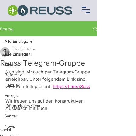
Beitrag
Alle Einträge
Florian Holzer
Alle Einträge
4. Juli 2021
Reuss Telegram-Gruppe
Wissen
Nun sind wir auch per Telegram-Gruppe 
Referenz
erreichbar. Unter folgendem Link sind 
Heizung
wir öffentlich präsent: 
https://t.me/r3uss
Energie
Wir freuen uns auf den konstruktiven 
Lüftung/Kälte/Klima
Austausch mit Euch!
Sanitär
News
social