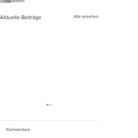
News
Installation
Alle ansehen
Aktuelle Beiträge
Öffnungszeiten
02/03.10.23
Öffnunszeiten Tag
Kommentare
deutschen Einheit