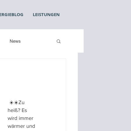
ERGIEBLOG
LEISTUNGEN
News
 ☀️☀️Zu 
heiß? Es 
wird immer 
wärmer und 