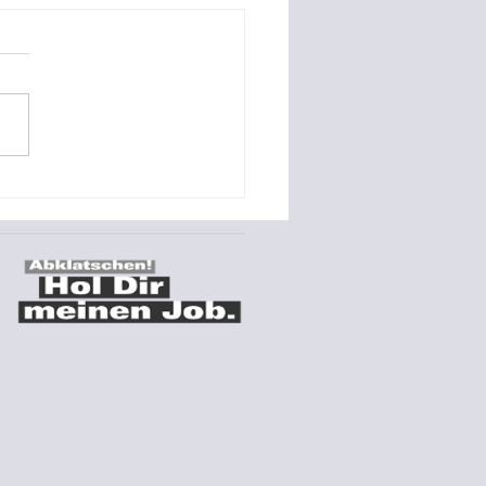
o-Referenz Montage
s Stromspeichers