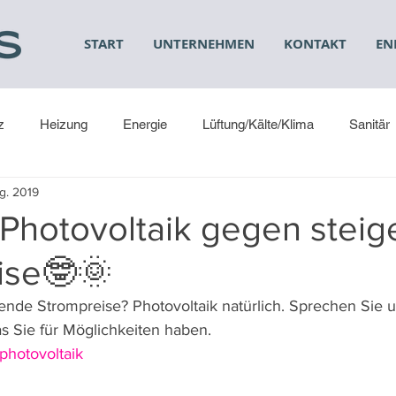
START
UNTERNEHMEN
KONTAKT
EN
z
Heizung
Energie
Lüftung/Kälte/Klima
Sanitär
g. 2019
: Photovoltaik gegen stei
ise🤓🌞
gende Strompreise? Photovoltaik natürlich. Sprechen Sie u
s Sie für Möglichkeiten haben.
/photovoltaik