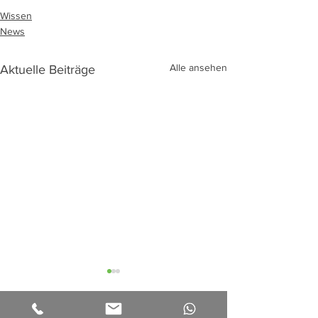
Wissen
News
Alle ansehen
Aktuelle Beiträge
Öffnungszeiten
02/03.10.23