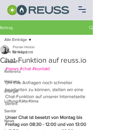
Beitrag
Alle Einträge
Florian Holzer
Alle Einträge
16. Nov. 2018
Chat-Funktion auf reuss.io
Wissen
#news
#chat
#kontakt
Referenz
Heizung
Um Ihre Anfragen noch schneller 
bearbeiten zu können, stellen wir eine 
Energie
Chat-Funktion auf unserer Internetseite 
Lüftung/Kälte/Klima
bereit. 
Sanitär
Unser Chat ist besetzt von Montag bis 
News
Freitag von 08:30 - 12:00 und von 13:00 