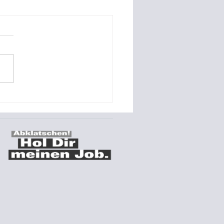
Stand:
udeenergiegesetz (GEG)