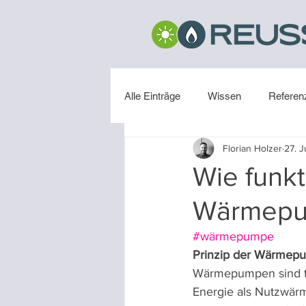
Alle Einträge
Wissen
Referen
Florian Holzer
27. J
Installation
Wie funkt
Wärmep
#wärmepumpe
Prinzip der Wärmep
Wärmepumpen sind te
Energie als Nutzwär