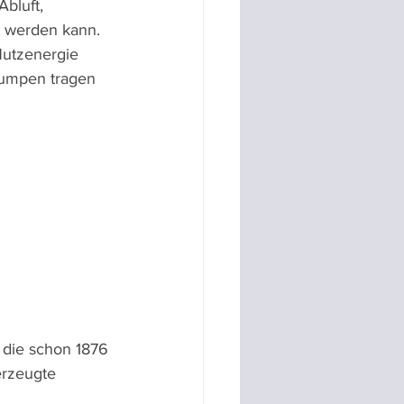
bluft, 
t werden kann.
Nutzenergie 
pumpen tragen 
 die schon 1876 
erzeugte 