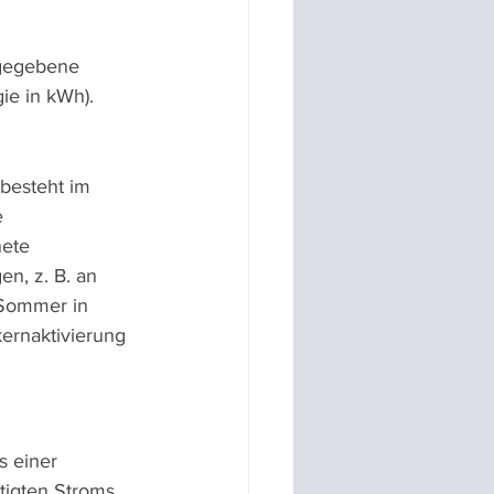
bgegebene 
ie in kWh).
esteht im 
 
ete 
n, z. B. an 
Sommer in 
ernaktivierung 
s einer 
tigten Stroms 