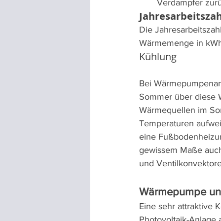
Verdampfer zurü
Jahresarbeitszah
Die Jahresarbeitsza
Wärmemenge in kWh im
Kühlung
Bei Wärmepumpenanl
Sommer über diese W
Wärmequellen im Somm
Temperaturen aufwei
eine Fußbodenheizu
gewissem Maße auch 
und Ventilkonvektore
Wärmepumpe und
Eine sehr attraktive
Photovoltaik-Anlage 