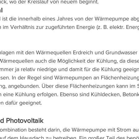
ck, wo der Kreislauf von neuem beginnt.
l
hl ist die innerhalb eines Jahres von der Wärmepumpe a
 Verhältnis zur zugeführten Energie (z. B. elektr. Energ
agen mit den Wärmequellen Erdreich und Grundwasser b
ärmequellen auch die Möglichkeit der Kühlung, da diese
er ja relativ niedrige und damit für die Kühlung geeign
sen. In der Regel sind Wärmepumpen an Flächenheizunge
ng, angebunden. Über diese Flächenheizungen kann im 
eine Kühlung erfolgen. Ebenso sind Kühldecken, Betonk
n dafür geeignet.
 Photovoltaik
 Kombination besteht darin, die Wärmepumpe mit Strom au
auf dem Hausdach zu betreiben. Ein großer Teil des benö