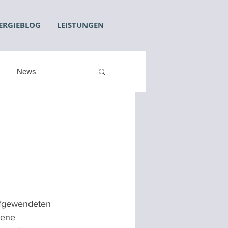
ERGIEBLOG
LEISTUNGEN
News
ufgewendeten 
dene 