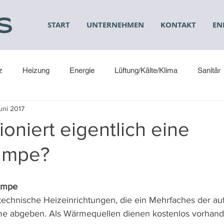
START
UNTERNEHMEN
KONTAKT
EN
z
Heizung
Energie
Lüftung/Kälte/Klima
Sanitär
uni 2017
ioniert eigentlich eine
umpe?
umpe
chnische Heizeinrichtungen, die ein Mehrfaches der a
me abgeben. Als Wärmequellen dienen kostenlos vorhan