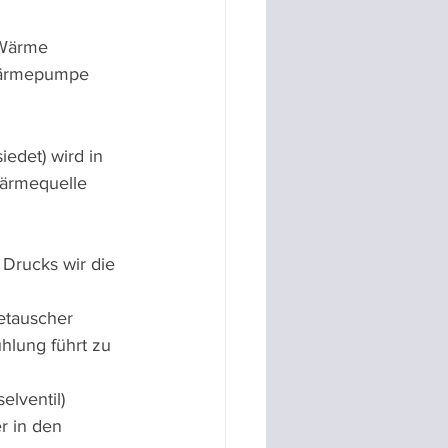
 Wärme 
Wärmepumpe 
iedet) wird in 
ärmequelle 
Drucks wir die 
etauscher 
hlung führt zu 
elventil) 
r in den 