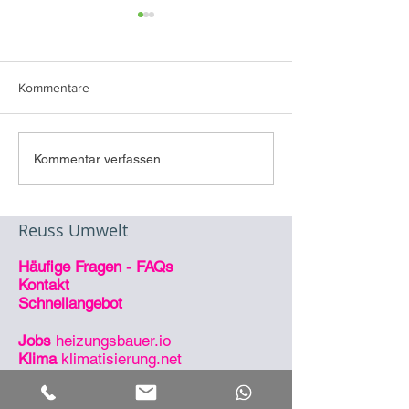
Kommentare
Video-Referenz
Video-Referenz 
Kommentar verfassen...
Erweiterung eines
eines Stromspei
Batteriespeichers
Reuss Umwelt
Häufige Fragen - FAQs
Kontakt
Schnellangebot
Jobs
heizungsbauer.io
Klima
klimatisierung.net
Strom
eigenstrom.net