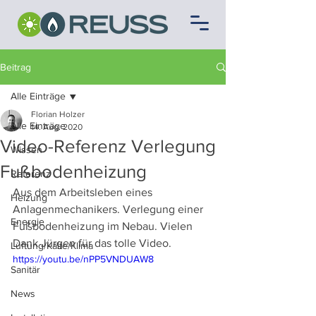
Beitrag
Alle Einträge
Florian Holzer
Alle Einträge
14. Aug. 2020
Video-Referenz Verlegung
Wissen
Fußbodenheizung
Referenz
Aus dem Arbeitsleben eines 
Heizung
Anlagenmechanikers. Verlegung einer 
Energie
Fußbodenheizung im Nebau. Vielen 
Dank Jürgen für das tolle Video.
Lüftung/Kälte/Klima
https://youtu.be/nPP5VNDUAW8
Sanitär
News