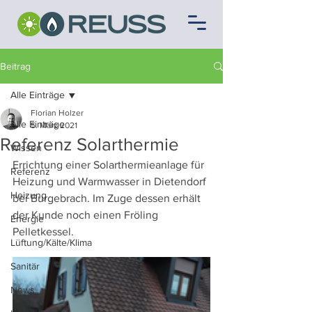
Beitrag
Alle Einträge
Florian Holzer
Alle Einträge
5. März 2021
Referenz Solarthermie
Wissen
Errichtung einer Solarthermieanlage für 
Referenz
Heizung und Warmwasser in Dietendorf 
Heizung
bei Burgebrach. Im Zuge dessen erhält 
der Kunde noch einen Fröling 
Energie
Pelletkessel.
Lüftung/Kälte/Klima
Sanitär
News