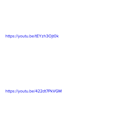
https://youtu.be/tEYzh3Ojt0k
https://youtu.be/422dt7PkVGM