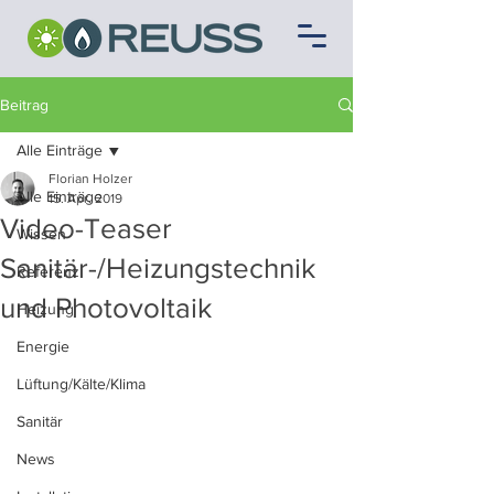
Beitrag
Alle Einträge
Florian Holzer
Alle Einträge
15. Apr. 2019
Video-Teaser
Wissen
Sanitär-/Heizungstechnik
Referenz
und Photovoltaik
Heizung
Energie
Lüftung/Kälte/Klima
Sanitär
News