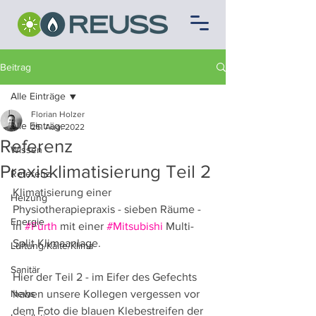
Beitrag
Alle Einträge
Florian Holzer
Alle Einträge
25. Aug. 2022
Referenz
Wissen
Praxisklimatisierung Teil 2
Referenz
Klimatisierung einer 
Heizung
Physiotherapiepraxis - sieben Räume - 
Energie
in 
#Fürth
 mit einer 
#Mitsubishi
 Multi-
Split Klimaanlage.
Lüftung/Kälte/Klima
Sanitär
Hier der Teil 2 - im Eifer des Gefechts 
News
haben unsere Kollegen vergessen vor 
dem Foto die blauen Klebestreifen der 