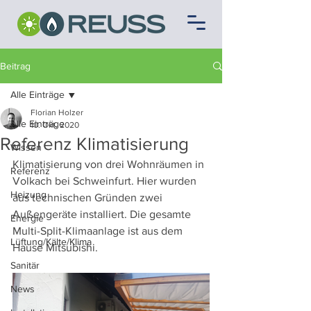
Beitrag
Alle Einträge
Florian Holzer
Alle Einträge
10. Okt. 2020
Referenz Klimatisierung
Wissen
Klimatisierung von drei Wohnräumen in 
Referenz
Volkach bei Schweinfurt. Hier wurden 
Heizung
aus technischen Gründen zwei 
Außengeräte installiert. Die gesamte 
Energie
Multi-Split-Klimaanlage ist aus dem 
Lüftung/Kälte/Klima
Hause Mitsubishi.
Sanitär
News