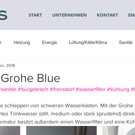
START
UNTERNEHMEN
KONTAKT
EN
z
Heizung
Energie
Lüftung/Kälte/Klima
Sanitär
ez. 2018
 Grohe Blue
sanitär
#burgebrach
#frensdorf
#wasserfilter
#kühlung
#
as schleppen von schweren Wasserkästen. Mit der Grohe 
rtes Trinkwasser (still, medium oder stark sprudelnd) direk
rmatur besitzt außerdem einen Wasserfilter und eine Küh