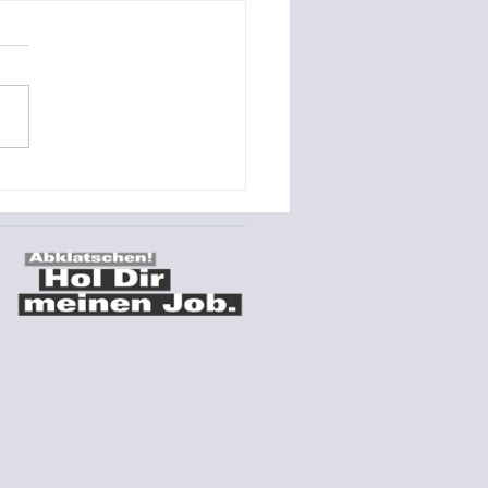
o-Referenz Montage
s Stromspeichers