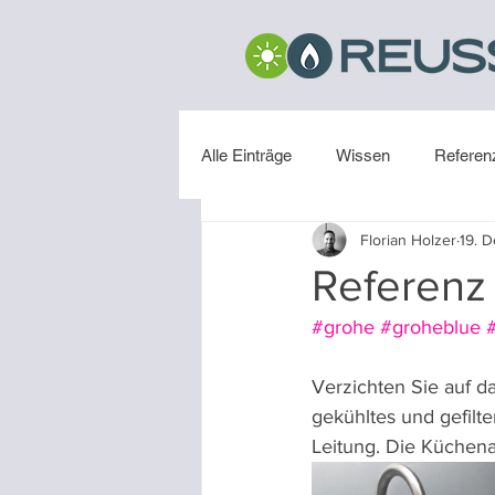
Alle Einträge
Wissen
Referen
Florian Holzer
19. D
Installation
Referenz
#grohe
#groheblue
#
Verzichten Sie auf d
gekühltes und gefilte
Leitung. Die Küchena