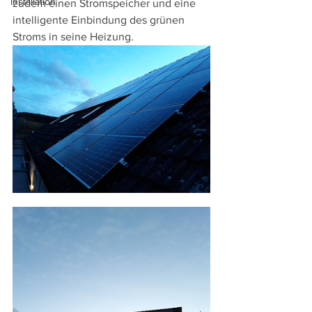
Installation
zudem einen Stromspeicher und eine 
intelligente Einbindung des grünen 
Stroms in seine Heizung.