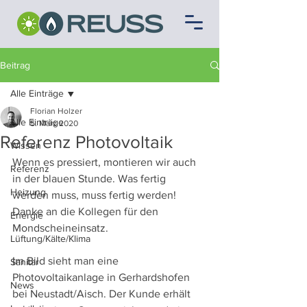
Beitrag
Alle Einträge
Florian Holzer
Alle Einträge
5. März 2020
Referenz Photovoltaik
Wissen
Wenn es pressiert, montieren wir auch 
Referenz
in der blauen Stunde. Was fertig 
Heizung
werden muss, muss fertig werden! 
Danke an die Kollegen für den 
Energie
Mondscheineinsatz.
Lüftung/Kälte/Klima
Im Bild sieht man eine 
Sanitär
Photovoltaikanlage in Gerhardshofen 
News
bei Neustadt/Aisch. Der Kunde erhält 