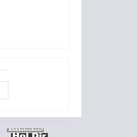
o-Referenz Montage
s Stromspeichers