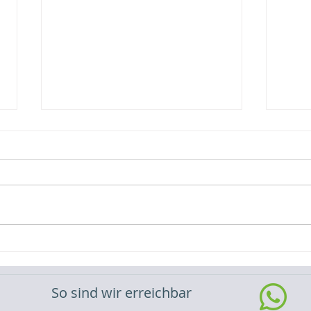
Video-Referenz Erweiterung
Vide
eines Batteriespeichers
eine
So sind wir erreichbar