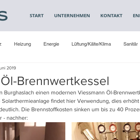
START
UNTERNEHMEN
KONTAKT
EN
z
Heizung
Energie
Lüftung/Kälte/Klima
Sanitär
uni 2019
 Öl-Brennwertkessel
in Burghaslach einen modernen Viessmann Öl-Brennwertk
 Solarthermieanlage findet hier Verwendung, dies erhöht d
deutlich. Die Brennstoffkosten sinken um bis zu 40 Proze
r - nachher: