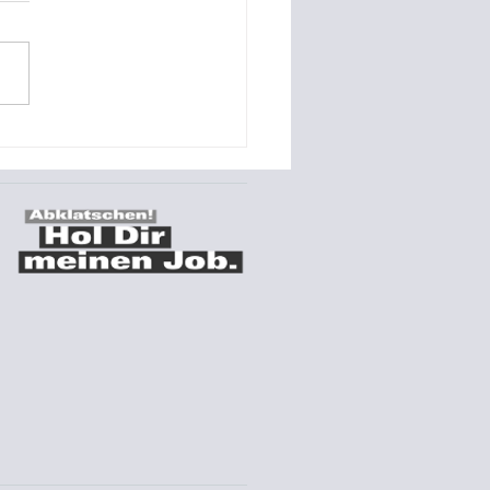
o-Referenz Montage
s Stromspeichers