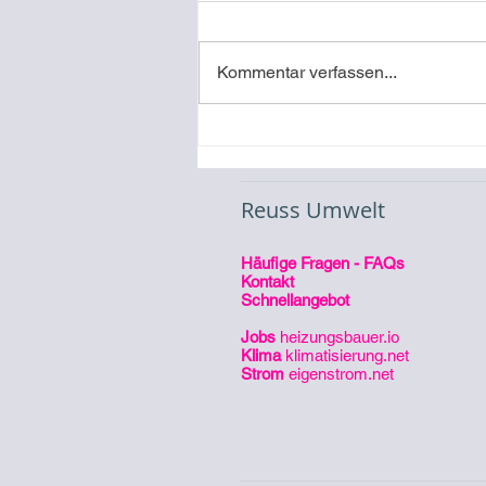
Kommentar verfassen...
Video-Referenz
Inbetriebnahme eines
Stromspeichers
Reuss Umwelt
Häufige Fragen - FAQs
Kontakt
Schnellangebot
Jobs
heizungsbauer.io
Klima
klimatisierung.net
Strom
eigenstrom.net