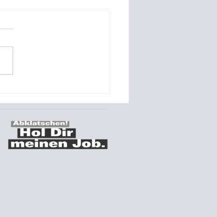
o-Referenz Montage
s Stromspeichers