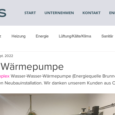
START
UNTERNEHMEN
KONTAKT
EN
z
Heizung
Energie
Lüftung/Kälte/Klima
Sanitär
pt. 2022
z Wärmepumpe
mplex
 Wasser-Wasser-Wärmepumpe (Energiequelle Brunne
en Neubauinstallation. Wir danken unserem Kunden aus O