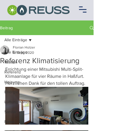
Beitrag
Alle Einträge
Florian Holzer
Alle Einträge
5. Sept. 2020
Referenz Klimatisierung
Wissen
Errichtung einer Mitsubishi Multi-Split-
Referenz
Klimaanlage für vier Räume in Haßfurt. 
Heizung
Herzlichen Dank für den tollen Auftrag.
Energie
Lüftung/Kälte/Klima
Sanitär
News