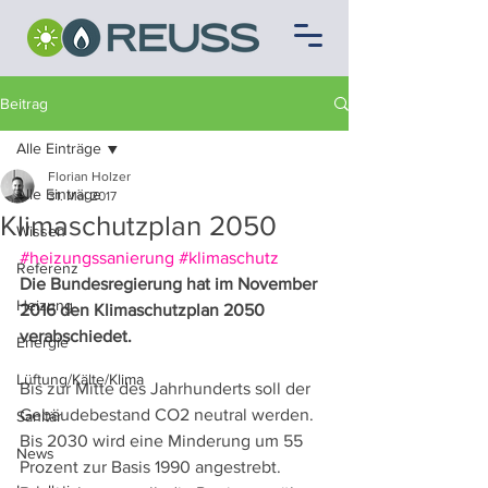
Beitrag
Alle Einträge
Florian Holzer
Alle Einträge
31. Mai 2017
Klimaschutzplan 2050
Wissen
#heizungssanierung
#klimaschutz
Referenz
Die Bundesregierung hat im November 
Heizung
2016 den Klimaschutzplan 2050 
verabschiedet.
Energie
Lüftung/Kälte/Klima
Bis zur Mitte des Jahrhunderts soll der 
Gebäudebestand CO2 neutral werden. 
Sanitär
Bis 2030 wird eine Minderung um 55 
News
Prozent zur Basis 1990 angestrebt.