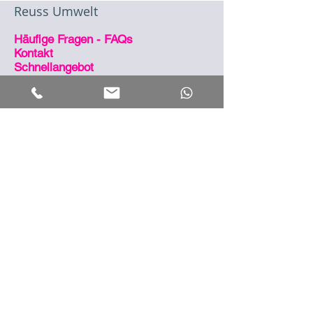
Reuss Umwelt
Häufige Fragen - FAQs
Kontakt
Schnellangebot
Jobs
heizungsbauer.io
Klima
klimatisierung.net
Strom
eigenstrom.net
So sind wir erreichbar
Zentrale
09546 4949 890
Notdienst
09546 4949 990
eMail
info@reuss.io
Post
Wolfsbach 20 | 96138
Burgebrach
Öffnungszeiten
Montag - Donnerstag, 07:00 bis 16:30