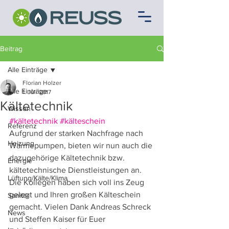
Beitrag
Alle Einträge
Florian Holzer
Alle Einträge
1. Juli 2017
Kältetechnik
Wissen
#kältetechnik
#kälteschein
Referenz
Aufgrund der starken Nachfrage nach 
Heizung
Wärmepumpen, bieten wir nun auch die 
dazugehörige Kältetechnik bzw. 
Energie
kältetechnische Dienstleistungen an.
Lüftung/Kälte/Klima
Die Kollegen haben sich voll ins Zeug 
gelegt und Ihren großen Kälteschein 
Sanitär
gemacht. Vielen Dank Andreas Schreck 
News
und Steffen Kaiser für Euer 