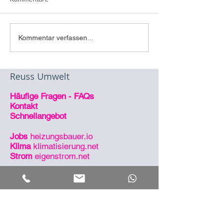
Referenz
Referenz Klimati
Kommentar verfassen...
Gewerbeklimatisierung
Fitness-Studio
Reuss Umwelt
Häufige Fragen - FAQs
Kontakt
Schnellangebot
Jobs
heizungsbauer.io
Klima
klimatisierung.net
Strom
eigenstrom.net
So sind wir erreichbar
Zentrale
09546 4949 890
Notdienst
09546 4949 990
eMail
info@reuss.io