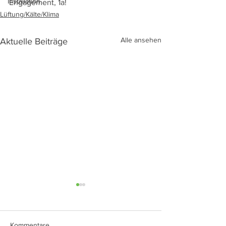
Installation
Engagement, 1a!
Lüftung/Kälte/Klima
Alle ansehen
Aktuelle Beiträge
Kommentare