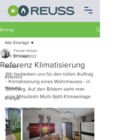
Beitrag
Alle Einträge
Florian Holzer
Alle Einträge
27. Juni 2022
Referenz Klimatisierung
Wissen
Wir bedanken uns für den tollen Auftrag 
Referenz
- Klimatisierung eines Wohnhauses - in 
Heizung
Bamberg. Auf den Bildern sieht man 
eine Mitsubishi Multi-Split-Klimaanlage.
Energie
Lüftung/Kälte/Klima
Sanitär
News