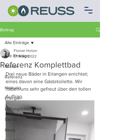
Beitrag
Alle Einträge
Florian Holzer
Alle Einträge
17. März 2022
Referenz Komplettbad
Wissen
Drei neue Bäder in Erlangen errichtet; 
Referenz
eines davon eine Gästetoilette. Wir 
Heizung
haben uns sehr gefreut über den tollen 
Auftrag.
Energie
Lüftung/Kälte/Klima
Sanitär
News