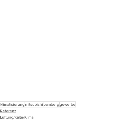
klimatisierung
mitsubishi
bamberg
gewerbe
Referenz
Lüftung/Kälte/Klima