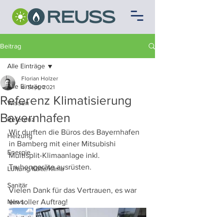
Beitrag
Alle Einträge
Florian Holzer
Alle Einträge
4. Sept. 2021
Referenz Klimatisierung
Wissen
Bayernhafen
Referenz
Wir durften die Büros des Bayernhafen 
Heizung
in Bamberg mit einer Mitsubishi 
Energie
Multisplit-Klimaanlage inkl. 
Truhengeräte ausrüsten.
Lüftung/Kälte/Klima
Sanitär
Vielen Dank für das Vertrauen, es war 
News
ein toller Auftrag!