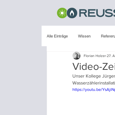
Alle Einträge
Wissen
Referen
Florian Holzer
27. 
Installation
Video-Zei
Unser Kollege Jürgen 
Wasserzählerinstallat
https://youtu.be/YsAji