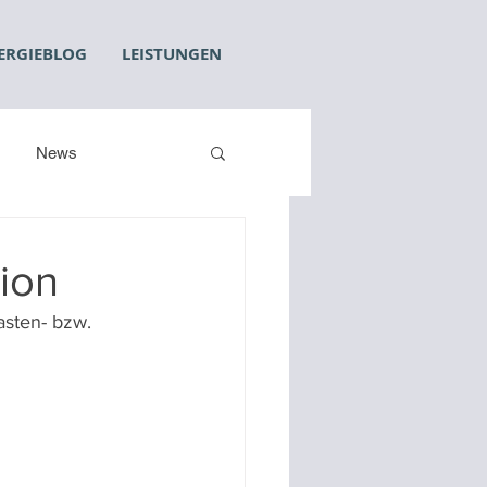
ERGIEBLOG
LEISTUNGEN
News
tion
asten- bzw. 