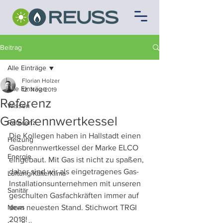
Beitrag
Alle Einträge
Florian Holzer
Alle Einträge
12. Nov. 2019
Referenz
Wissen
Gasbrennwertkessel
Referenz
Die Kollegen haben in Hallstadt einen 
Heizung
Gasbrennwertkessel der Marke ELCO 
Energie
eingebaut. Mit Gas ist nicht zu spaßen, 
daher sind wir als eingetragenes Gas-
Lüftung/Kälte/Klima
Installationsunternehmen mit unseren 
Sanitär
geschulten Gasfachkräften immer auf 
News
dem neuesten Stand. Stichwort TRGI 
2018!