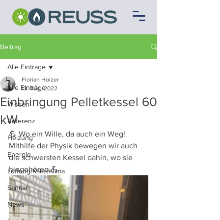
Beitrag
Alle Einträge
Florian Holzer
Alle Einträge
13. Aug. 2022
Einbringung Pelletkessel 60
Wissen
kW
Referenz
💪 Wo ein Wille, da auch ein Weg! 
Heizung
Mithilfe der Physik bewegen wir auch 
Energie
die schwersten Kessel dahin, wo sie 
hingehören.💪
Lüftung/Kälte/Klima
Sanitär
News