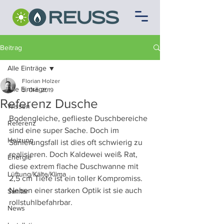
Beitrag
Alle Einträge
Florian Holzer
Alle Einträge
3. Okt. 2019
Referenz Dusche
Wissen
Bodengleiche, geflieste Duschbereiche 
Referenz
sind eine super Sache. Doch im 
Heizung
Sanierungsfall ist dies oft schwierig zu 
realisieren. Doch Kaldewei weiß Rat, 
Energie
diese extrem flache Duschwanne mit 
Lüftung/Kälte/Klima
2,5 cm Tiefe ist ein toller Kompromiss. 
Neben einer starken Optik ist sie auch 
Sanitär
rollstuhlbefahrbar.
News