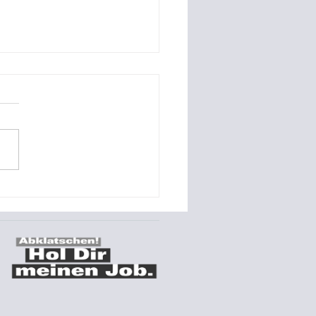
o-Referenz Montage
s Stromspeichers