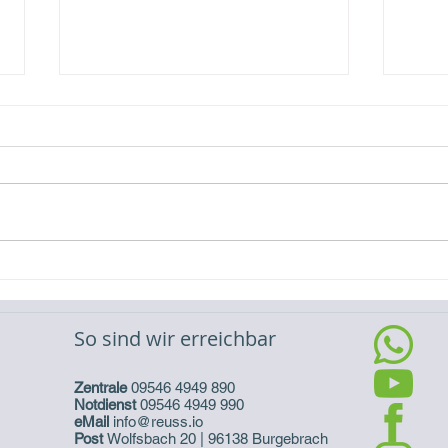
Video-Referenz Erweiterung
Vide
eines Batteriespeichers
eine
So sind wir erreichbar
Zentrale
09546 4949 890
Notdienst
09546 4949 990
eMail
info@reuss.io
Post
Wolfsbach 20 | 96138 Burgebrach