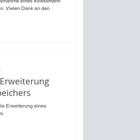
riebnahme eines #viessmann
n. Vielen Dank an den
t
 Erweiterung
peichers
die Erweiterung eines
s.