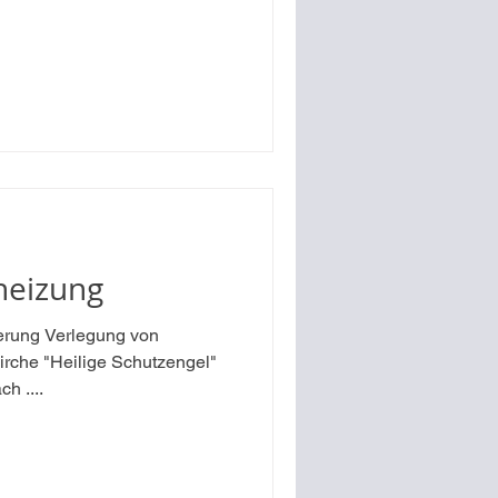
heizung
erung Verlegung von
irche "Heilige Schutzengel"
h ....