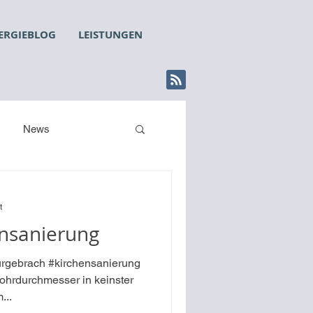
ERGIEBLOG
LEISTUNGEN
News
t
ensanierung
urgebrach #kirchensanierung
ohrdurchmesser in keinster
...