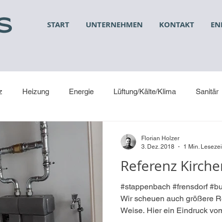
START
UNTERNEHMEN
KONTAKT
EN
z
Heizung
Energie
Lüftung/Kälte/Klima
Sanitär
Florian Holzer
3. Dez. 2018
1 Min. Lesezei
Referenz Kirch
#stappenbach #frensdorf #b
Wir scheuen auch größere R
Weise. Hier ein Eindruck vom