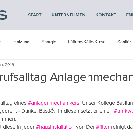
START
UNTERNEHMEN
KONTAKT
EN
z
Heizung
Energie
Lüftung/Kälte/Klima
Sanitär
an. 2019
rufsalltag Anlagenmechan
alltag eines 
#anlagenmechanikers
. Unser Kollege Bastia
edreht - Danke, Basti💪. In diesen setzt er einen 
#trinkw
ammen.
t diese in jeder 
#hausinstallation
 vor. Der 
#filter
 reinigt da