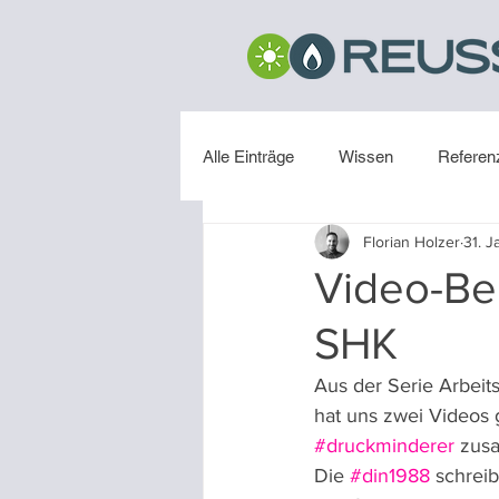
Alle Einträge
Wissen
Referen
Florian Holzer
31. J
Installation
Video-Be
SHK
Aus der Serie Arbeits
hat uns zwei Videos g
#druckminderer
 zus
Die 
#din1988
 schreib