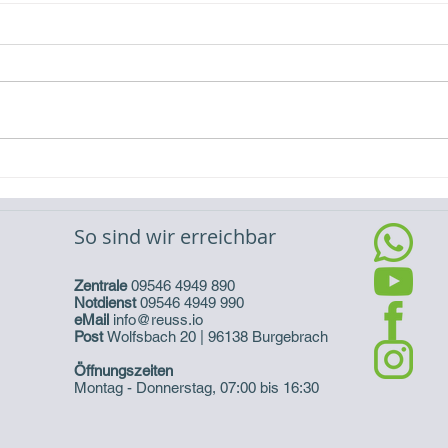
Öffn
Öffnu
Einhe
Interne
Veranstaltung/15.12.2023
So sind wir erreichbar
Zentrale
09546 4949 890
Notdienst
09546 4949 990
eMail
info@reuss.io
Post
Wolfsbach 20 | 96138 Burgebrach
Öffnungszeiten
Montag - Donnerstag, 07:00 bis 16:30