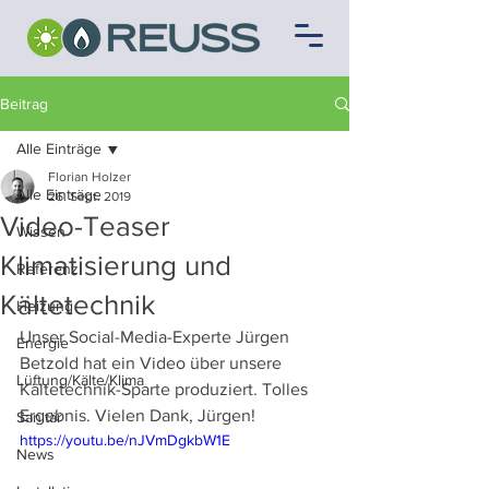
Beitrag
Alle Einträge
Florian Holzer
Alle Einträge
26. Sept. 2019
Video-Teaser
Wissen
Klimatisierung und
Referenz
Kältetechnik
Heizung
Unser Social-Media-Experte Jürgen 
Energie
Betzold hat ein Video über unsere 
Lüftung/Kälte/Klima
Kältetechnik-Sparte produziert. Tolles 
Ergebnis. Vielen Dank, Jürgen! 
Sanitär
https://youtu.be/nJVmDgkbW1E
News