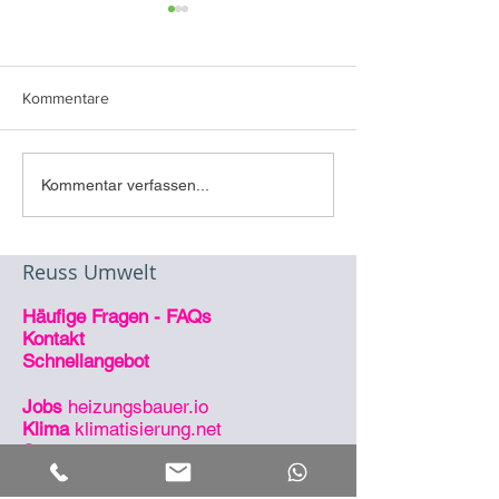
Update BEG Förderung
Wir möchten Sie kurz auf
mögliche Auswirkungen bzgl.
Kommentare
dem Ende der Ampelkoalition
hinweisen. Die Parteien
fanden keine Einigung für
Referenz
Kommentar verfassen...
den...
Sanierung/Wärm
Klimatisierung
Reuss Umwelt
Häufige Fragen - FAQs
Kontakt
Schnellangebot
Jobs
heizungsbauer.io
Klima
klimatisierung.net
Strom
eigenstrom.net
So sind wir erreichbar