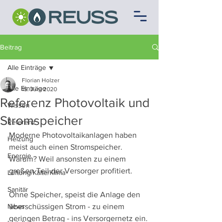
Beitrag
Alle Einträge
Florian Holzer
Alle Einträge
15. Juni 2020
Referenz Photovoltaik und
Wissen
Stromspeicher
Referenz
Moderne Photovoltaikanlagen haben 
Heizung
meist auch einen Stromspeicher. 
Energie
Warum? Weil ansonsten zu einem 
großen Teil der Versorger profitiert.
Lüftung/Kälte/Klima
Sanitär
Ohne Speicher, speist die Anlage den 
News
überschüssigen Strom - zu einem 
geringen Betrag - ins Versorgernetz ein. 