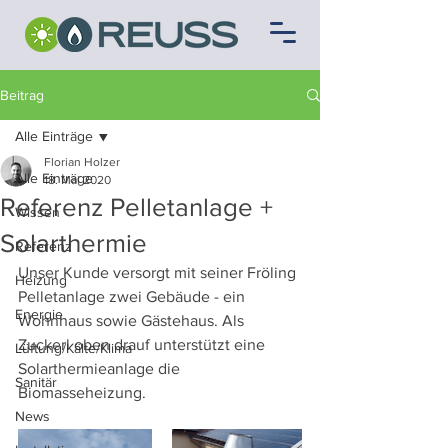
Beitrag
Alle Einträge
Florian Holzer
Alle Einträge
18. Mai 2020
Referenz Pelletanlage +
Wissen
Solarthermie
Referenz
Unser Kunde versorgt mit seiner Fröling 
Heizung
Pelletanlage zwei Gebäude - ein 
Energie
Wohnhaus sowie Gästehaus. Als 
Zuckerl oben drauf unterstützt eine 
Lüftung/Kälte/Klima
Solarthermieanlage die 
Sanitär
Biomasseheizung.
News