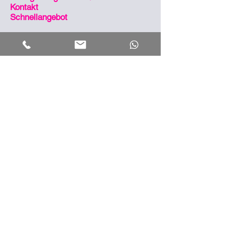
Kontakt
Schnellangebot
Jobs
heizungsbauer.io
Klima
klimatisierung.net
Strom
eigenstrom.net
So sind wir erreichbar
Zentrale
09546 4949 890
Notdienst
09546 4949 990
eMail
info@reuss.io
Post
Wolfsbach 20 | 96138
Burgebrach
Öffnungszeiten
Montag - Donnerstag, 07:00 bis 16:30