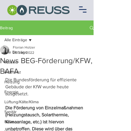
Beitrag
Alle Einträge
Florian Holzer
Alle Einträge
25. Jan. 2022
News BEG-Förderung/KFW,
Wissen
BAFA
Referenz
Die Bundesförderung für effiziente 
Heizung
Gebäude der KfW wurde heute 
Energie
ausgesetzt.
Lüftung/Kälte/Klima
Die Förderung von Einzelmaßnahmen 
Sanitär
(Heizungstausch, Solarthermie, 
News
Klimaanlage, etc.) ist hiervon 
unbetroffen. Diese wird über das 