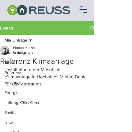
Beitrag
Alle Einträge
Florian Holzer
Alle Einträge
14. Mai 2020
Referenz Klimaanlage
Wissen
Installation einer Mitsubishi 
Referenz
Klimaanlage in Höchstadt. Vielen Dank 
Heizung
für das Vertrauen.
Energie
Lüftung/Kälte/Klima
Sanitär
News