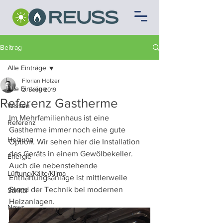
Beitrag
Alle Einträge
Florian Holzer
Alle Einträge
2. Sept. 2019
Referenz Gastherme
Wissen
Im Mehrfamilienhaus ist eine 
Referenz
Gastherme immer noch eine gute 
Heizung
Option. Wir sehen hier die Installation 
des Geräts in einem Gewölbekeller. 
Energie
Auch die nebenstehende 
Lüftung/Kälte/Klima
Enthärtungsanlage ist mittlerweile 
Stand der Technik bei modernen 
Sanitär
Heizanlagen.
News