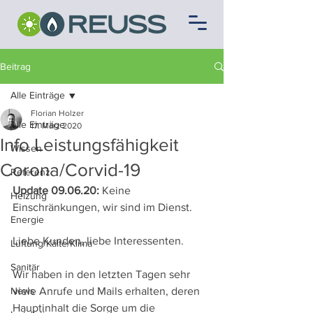
Beitrag
Alle Einträge
Florian Holzer
Alle Einträge
17. März 2020
Info Leistungsfähigkeit
Wissen
Corona/Corvid-19
Referenz
Update 09.06.20:
 Keine 
Heizung
Einschränkungen, wir sind im Dienst.
Energie
Liebe Kunden, liebe Interessenten.
Lüftung/Kälte/Klima
Sanitär
Wir haben in den letzten Tagen sehr 
News
viele Anrufe und Mails erhalten, deren 
Hauptinhalt die Sorge um die 