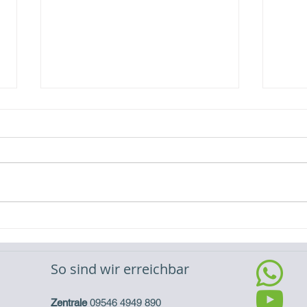
Video-Referenz Erweiterung
Vide
eines Batteriespeichers
eine
So sind wir erreichbar
Zentrale
09546 4949 890