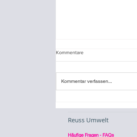
Kommentare
Kommentar verfassen...
Video-Referenz
Inbetriebnahme eines
Stromspeichers
Reuss Umwelt
Häufige Fragen - FAQs