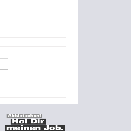
o-Referenz Montage
s Stromspeichers