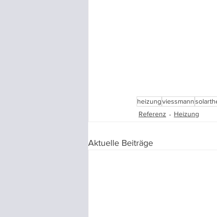
heizung
viessmann
solarth
Referenz
Heizung
Aktuelle Beiträge