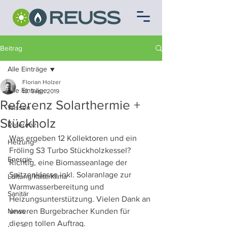
Beitrag
Alle Einträge
Florian Holzer
Alle Einträge
10. Sept. 2019
Referenz Solarthermie +
Wissen
Stückholz
Referenz
Was ergeben 12 Kollektoren und ein 
Heizung
Fröling S3 Turbo Stückholzkessel? 
Energie
Richtig, eine Biomasseanlage der 
Spitzenklasse inkl. Solaranlage zur 
Lüftung/Kälte/Klima
Warmwasserbereitung und 
Sanitär
Heizungsunterstützung. Vielen Dank an 
News
unseren Burgebracher Kunden für 
diesen tollen Auftrag.